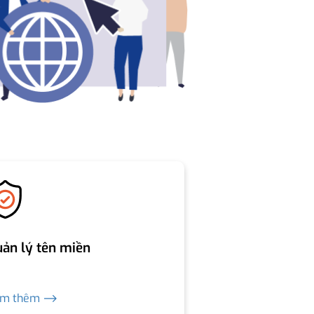
ản lý tên miền
em thêm ⟶