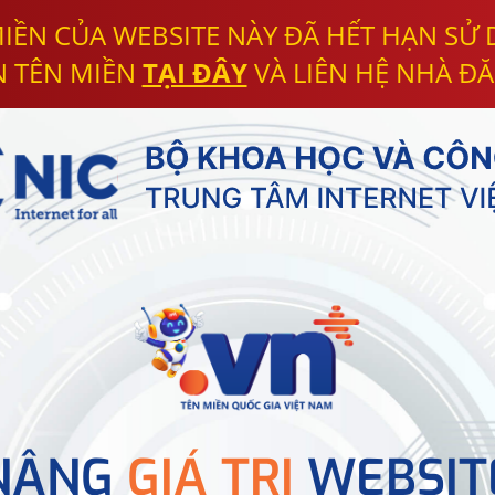
IỀN CỦA WEBSITE NÀY ĐÃ HẾT HẠN SỬ
N TÊN MIỀN
TẠI ĐÂY
VÀ LIÊN HỆ NHÀ ĐĂ
NÂNG
GIÁ TRỊ
WEBSIT