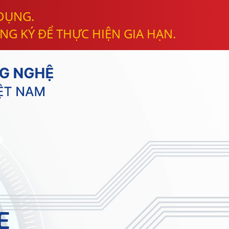
 DỤNG.
NG KÝ ĐỂ THỰC HIỆN GIA HẠN.
E