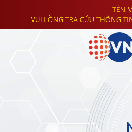
TÊN M
VUI LÒNG TRA CỨU THÔNG TI