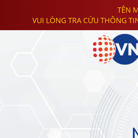
TÊN M
VUI LÒNG TRA CỨU THÔNG TI