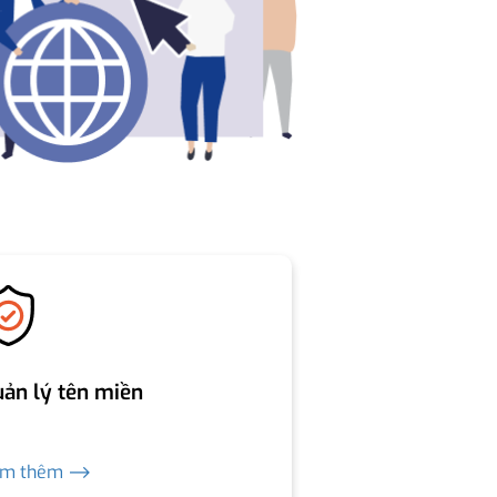
ản lý tên miền
em thêm ⟶