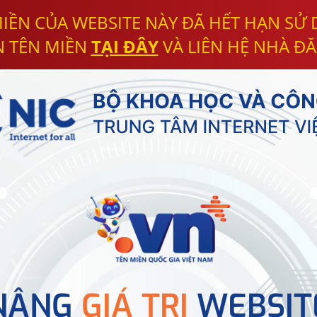
IỀN CỦA WEBSITE NÀY ĐÃ HẾT HẠN SỬ
N TÊN MIỀN
TẠI ĐÂY
VÀ LIÊN HỆ NHÀ ĐĂ
NÂNG
GIÁ TRỊ
WEBSIT