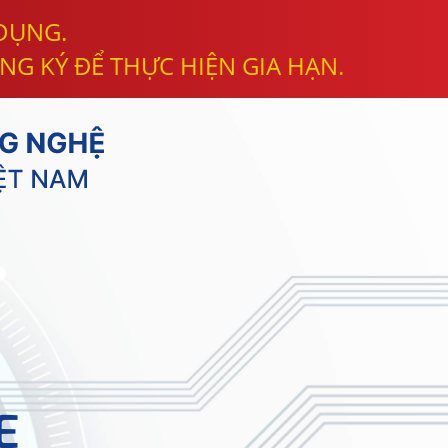
 DỤNG.
NG KÝ ĐỂ THỰC HIỆN GIA HẠN.
E